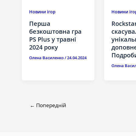
Новини ігор
Новини іго
Перша
Rocksta
безкоштовна гра
скасува
PS Plus у травні
унікаль
2024 року
доповне
Подроб
Олена Василенко
/
24.04.2024
Олена Васи
←
Попередній