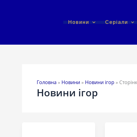
Перейти
до
вмісту
Новини
Серіали
Головна
»
Новини
»
Новини ігор
»
Сторінк
Новини ігор