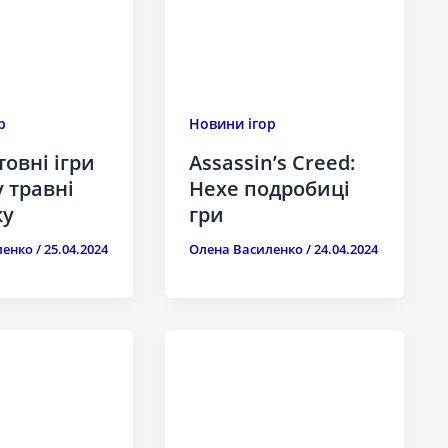
р
Новини ігор
овні ігри
Assassin’s Creed:
у травні
Hexe подробиці
ку
гри
ленко
/
25.04.2024
Олена Василенко
/
24.04.2024