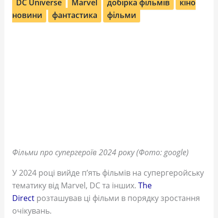
DC Universe
Marvel
добірка фільмів
кіно
новини
фантастика
фільми
Фільми про супергероїв 2024 року (Фото: google)
У 2024 році вийде п’ять фільмів на супергеройську
тематику від Marvel, DC та інших.
The
Direct
розташував ці фільми в порядку зростання
очікувань.