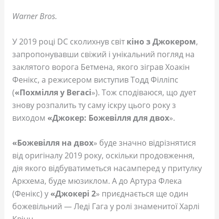
Warner Bros.
У 2019 році DC сколихнув світ
кіно з Джокером
,
запропонувавши свіжий і унікальний погляд на
заклятого ворога Бетмена, якого зіграв Хоакін
Фенікс, а режисером виступив Тодд Філліпс
(
«Похмілля у Вегасі
»). Тож сподіваюся, що дует
знову розпалить ту саму іскру цього року з
виходом
«Джокер: Божевілля для двох
».
«Божевілля на двох
» буде значно відрізнятися
від оригіналу 2019 року, оскільки продовження,
дія якого відбуватиметься насамперед у притулку
Аркхема, буде мюзиклом. А до Артура Флека
(Фенікс) у
«Джокері 2
» приєднається ще один
божевільний — Леді Гага у ролі знаменитої Харлі