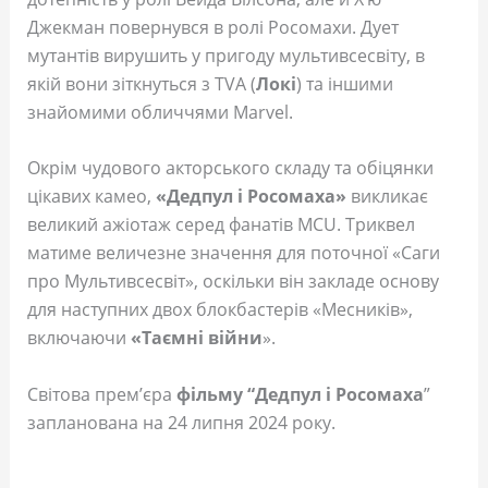
Джекман повернувся в ролі Росомахи. Дует
мутантів вирушить у пригоду мультивсесвіту, в
якій вони зіткнуться з TVA (
Локі
) та іншими
знайомими обличчями Marvel.
Окрім чудового акторського складу та обіцянки
цікавих камео,
«Дедпул і Росомаха»
викликає
великий ажіотаж серед фанатів MCU. Триквел
матиме величезне значення для поточної «Саги
про Мультивсесвіт», оскільки він закладе основу
для наступних двох блокбастерів «Месників»,
включаючи
«Таємні війни
».
Світова прем’єра
фільму “Дедпул і Росомаха
”
запланована на 24 липня 2024 року.