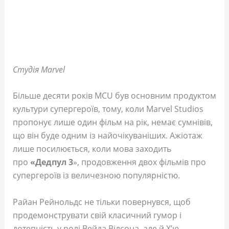
Студія Marvel
Більше десяти років MCU був основним продуктом
культури супергероїв, тому, коли Marvel Studios
пропонує лише один фільм на рік, немає сумнівів,
що він буде одним із найочікуваніших. Ажіотаж
лише посилюється, коли мова заходить
про
«Дедпул 3
», продовження двох фільмів про
супергероїв із величезною популярністю.
Райан Рейнольдс не тільки повернувся, щоб
продемонструвати свій класичний гумор і
дотепність у ролі Вейда Вілсона, але й Х’ю