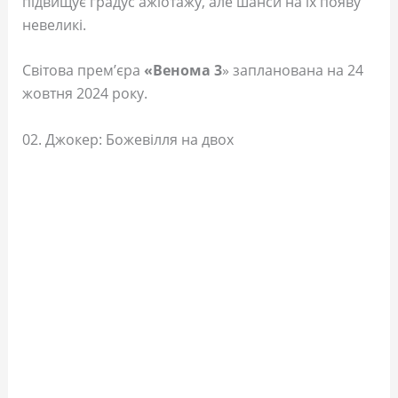
підвищує градус ажіотажу, але шанси на їх появу
невеликі.
Світова прем’єра
«Венома 3
» запланована на 24
жовтня 2024 року.
02. Джокер: Божевілля на двох