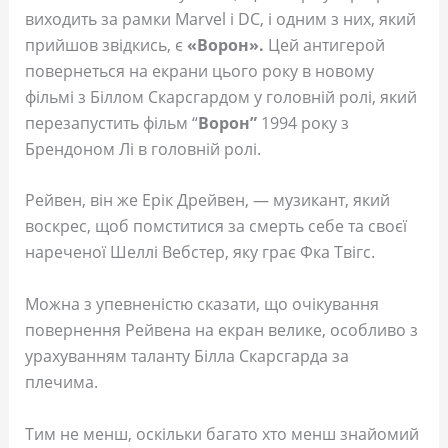
виходить за рамки Marvel і DC, і одним з них, який
прийшов звідкись, є
«Ворон».
Цей антигерой
повернеться на екрани цього року в новому
фільмі з Біллом Скарсгардом у головній ролі, який
перезапустить фільм “
Ворон”
1994 року з
Брендоном Лі в головній ролі.
Рейвен, він же Ерік Дрейвен, — музикант, який
воскрес, щоб помститися за смерть себе та своєї
нареченої Шеллі Вебстер, яку грає Фка Твігс.
Можна з упевненістю сказати, що очікування
повернення Рейвена на екран велике, особливо з
урахуванням таланту Білла Скарсгарда за
плечима.
Тим не менш, оскільки багато хто менш знайомий