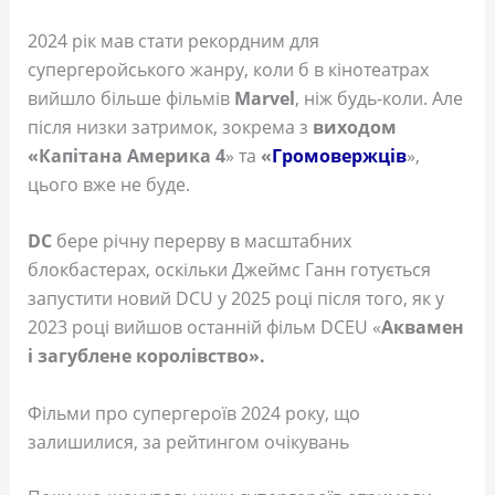
2024 рік мав стати рекордним для
супергеройського жанру, коли б в кінотеатрах
вийшло більше фільмів
Marvel
, ніж будь-коли. Але
після низки затримок, зокрема з
виходом
«Капітана Америка 4
» та
«
Громовержців
»,
цього вже не буде.
DC
бере річну перерву в масштабних
блокбастерах, оскільки Джеймс Ганн готується
запустити новий DCU у 2025 році після того, як у
2023 році вийшов останній фільм DCEU «
Аквамен
і загублене королівство».
Фільми про супергероїв 2024 року, що
залишилися, за рейтингом очікувань