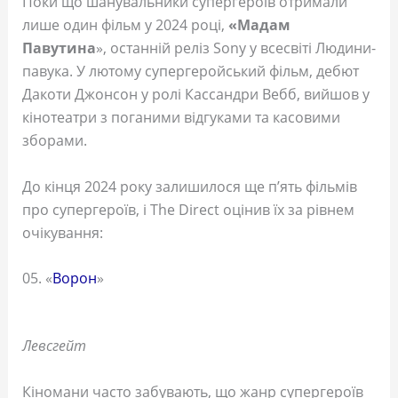
Поки що шанувальники супергероїв отримали
лише один фільм у 2024 році,
«Мадам
Павутина
», останній реліз Sony у всесвіті Людини-
павука. У лютому супергеройський фільм, дебют
Дакоти Джонсон у ролі Кассандри Вебб, вийшов у
кінотеатри з поганими відгуками та касовими
зборами.
До кінця 2024 року залишилося ще п’ять фільмів
про супергероїв, і The Direct оцінив їх за рівнем
очікування:
05. «
Ворон
»
Левсгейт
Кіномани часто забувають, що жанр супергероїв