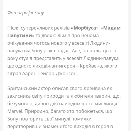
Фотографії Sony
Після суперечливих релізів
«Морбіуса
», «
Мадам
Павутини
» та двох фільмів про Венома
очікування чогось нового у всесвіті Людини-
павука від Sony різко падає. Але, на жаль, цього
року студія представить у всесвіт Людини-павука
ще одного лиходія-антигероя – Крейвена, якого
зіграв Аарон Тейлор-Джонсон.
Британський актор описав свого Крейвена як
захисника світу природи та любителя тварин, що,
безумовно, дивно для найвідомішого мисливця
Marvel. Природно, багато хто побоюється, що
Sony повторить свої минулі помилки,
перетворивши знаменитого лиходія в героя в