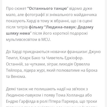
Про сюжет
“Останнього танцю
” відомо дуже
мало, але фотографії зі знімального майданчика
показують Харді в тому ж вбранні, що і в сцені
після титрів
фільму “Людина-павук: Додому
шляху нема
” після його короткої подорожі
мультивсесвітом в MCU.
До Харді приєднаються новачки франшизи: Джуно
Темпл, Кларк Бако та Чиветель Еджіофор.
Останній, за чутками, зіграє лиходія Орвелла
Тейлора, лідера журі, який полюватиме на Брока
та Венома.
Деякі також не полишають надії на зв’язок з
Людиною-павуком і появу Тома Холланда або
Ендрю Гарфілда в ролі Пітера Паркера, що трохи