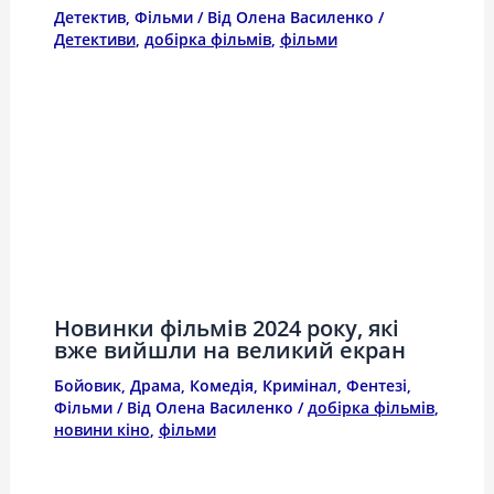
Детектив
,
Фільми
/ Від
Олена Василенко
/
Детективи
,
добірка фільмів
,
фільми
Новинки фільмів 2024 року, які
вже вийшли на великий екран
Бойовик
,
Драма
,
Комедія
,
Кримінал
,
Фентезі
,
Фільми
/ Від
Олена Василенко
/
добірка фільмів
,
новини кіно
,
фільми