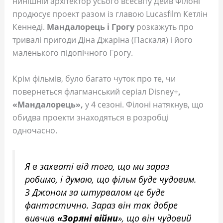
нинішній архітектор усього всесвіту Дейв Філоні
продюсує проект разом із главою Lucasfilm Кетлін
Кеннеді.
Мандалорець і Грогу
розкажуть про
тривалі пригоди Діна Джаріна (Паскаля) і його
маленького підопічного Грогу.
Крім фільмів, було багато чуток про те, чи
повернеться флагманський серіал Disney+
,
«Мандалорець»,
у 4 сезоні. Філоні натякнув, що
обидва проекти знаходяться в розробці
одночасно.
Я в захваті від того, що ми зараз
робимо, і думаю, що фільм буде чудовим.
З Джоном за штурвалом це буде
фантастично. Зараз він так добре
вивчив
«Зоряні війни
», що він чудовий