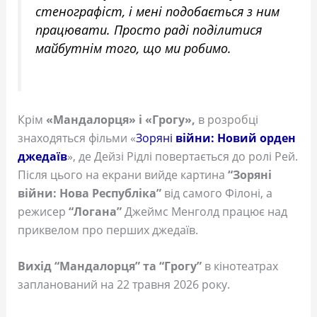
стенографіст, і мені подобається з ним
працювати. Просто раді поділитися
майбутнім того, що ми робимо.
Крім
«Мандалорця» і «Грогу»,
в розробці
знаходяться фільми «
Зоряні
війни: Новий орден
джедаїв
», де Дейзі Рідлі повертається до ролі Рей.
Після цього на екрани вийде картина
“Зоряні
війни: Нова Республіка”
від самого Філоні, а
режисер
“Логана”
Джеймс Менголд працює над
приквелом про перших джедаїв.
Вихід “Мандалорця” та “Грогу”
в кінотеатрах
запланований на 22 травня 2026 року.