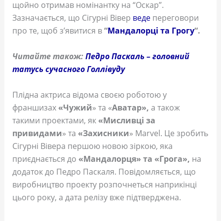
щойно отримав номінантку на “Оскар”.
Зазначається, що Сігурні Вівер
веде
переговори
про те, щоб з’явитися в
“
Мандалорці та Грогу
“.
Читайте також:
Педро Паскаль – головний
татусь сучасного Голлівуду
Плідна актриса відома своєю роботою у
франшизах
«Чужий
» та «
Аватар»,
а також
такими проектами, як
«Мисливці за
привидами
» та
«Захисники
» Marvel. Це зробить
Сігурні Вівера першою новою зіркою, яка
приєднається до
«Мандалорця» та «Грога»,
на
додаток до Педро Паскаля. Повідомляється, що
виробництво проекту розпочнеться наприкінці
цього року, а дата релізу вже підтверджена.