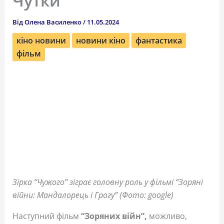
Чутки
Від
Олена Василенко
/
11.05.2024
кіно новини
новини кіно
фантастика
фільм
Зірка “Чужого” зіграє головну роль у фільмі “Зоряні
війни: Мандалорець і Грогу” (Фото: google)
Наступний фільм
“Зоряних війн”,
можливо,