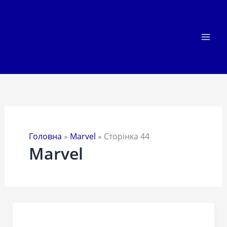
Перейти
до
вмісту
Головна
»
Marvel
»
Сторінка 44
Marvel