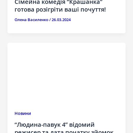
Сімейна комедія “Крашанка”
готова розігріти ваші почуття!
Олена Василенко
/
26.03.2024
Новини
“Людина-павук 4” відомий
режисер та дата початку зйомок