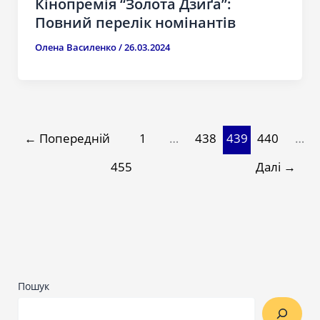
Кінопремія “Золота Дзиґа”:
Повний перелік номінантів
Олена Василенко
/
26.03.2024
←
Попередній
1
…
438
439
440
…
455
Далі
→
Пошук